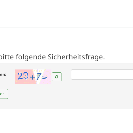
bitte folgende Sicherheitsfrage.
( Zwingend notwendig )
en:
er